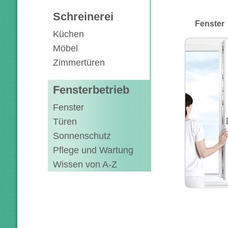
Schreinerei
Fenster
Küchen
Möbel
Zimmertüren
Fensterbetrieb
Fenster
Türen
Sonnenschutz
Pflege und Wartung
Wissen von A-Z